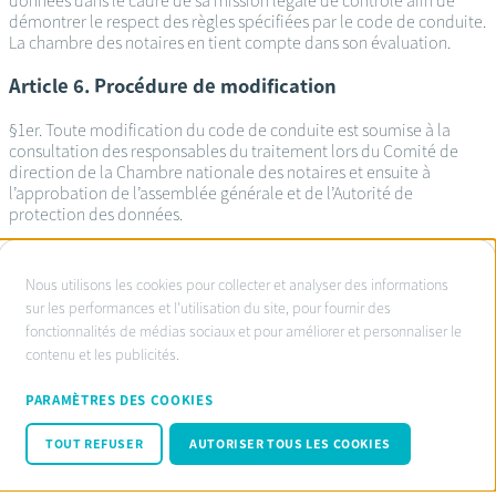
données dans le cadre de sa mission légale de contrôle afin de
démontrer le respect des règles spécifiées par le code de conduite.
La chambre des notaires en tient compte dans son évaluation.
Article 6. Procédure de modification
§1er. Toute modification du code de conduite est soumise à la
consultation des responsables du traitement lors du Comité de
direction de la Chambre nationale des notaires et ensuite à
l’approbation de l’assemblée générale et de l’Autorité de
protection des données.
À
Nous utilisons les cookies pour collecter et analyser des informations
propos
sur les performances et l'utilisation du site, pour fournir des
Service d’ombudsman agréé:
fonctionnalités de médias sociaux et pour améliorer et personnaliser le
des
www.ombudsnotaire.be
contenu et les publicités.
cookies
Conditions d’utilisation
sur
Privacy Policy notaire.be
PARAMÈTRES DES COOKIES
Cookie policy
ce
Code de conduite RGPD
TOUT REFUSER
AUTORISER TOUS LES COOKIES
site
© Fednot 2026